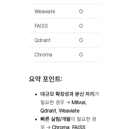
Weaviate
O
BSD-3-Cl
FAISS
O
MIT
Qdrant
O
Apache 
Chroma
O
Apache 
요약 포인트:
대규모 확장성과 분산 처리
가
필요한 경우 →
Milvus
,
Qdrant
,
Weaviate
빠른 실험/개발
이 필요한 경
우 →
Chroma
,
FAISS