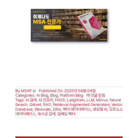
By
MSAP.ai
Published On: 2025년 04월 04일
Milvus:
Categories:
AI Blog
,
Blog
,
Platform Blog
에 댓글 닫힘
생
Tags:
AI 검색
,
AI 인프라
,
FAISS
,
Langchain
,
LLM
,
Milvus
,
Neural
성
Search
,
Qdrant
,
RAG
,
Retrieval Augmented Generation
,
Vector
형
Database
,
Weaviate
,
Zilliz
,
벡터 데이터베이스
,
생성형 AI
,
오픈소스
AI
데이터베이스
,
유사성 검색
,
임베딩 벡터
에
최
적
화
된