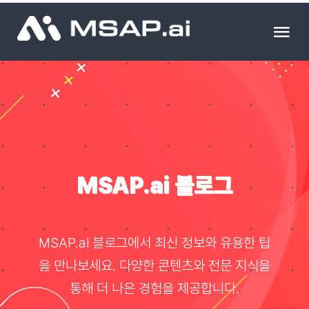
Skip
to
Tog
content
Nav
제품
조달물품
컨설팅
MSAP.ai 블로그
교육
MSAP.ai 블로그에서 최신 정보와 유용한 팁
이벤트 & 세미나
을 만나보세요. 다양한 콘텐츠와 전문 지식을
통해 더 나은 경험을 제공합니다.