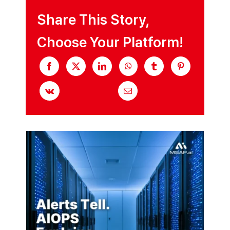
오
픈
Share This Story,
소
스
벡
Choose Your Platform!
터
데
이
터
베
이
스