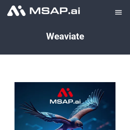
Skip
to
Tog
content
Nav
제품
Weaviate
조달물품
컨설팅
교육
이벤트 & 세미나
블로그