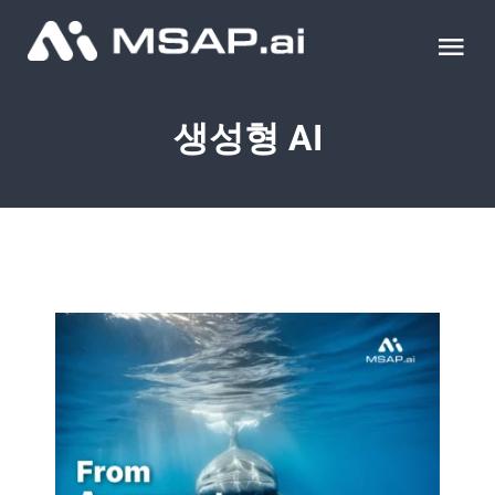
Skip
to
Tog
content
Nav
제품
생성형 AI
조달물품
컨설팅
교육
이벤트 & 세미나
블로그