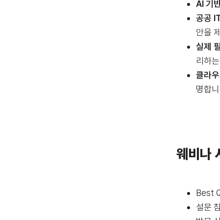
AI 기
공공 I
안을 
실제 
리하는
클라우
명합니
웨비나 
Best
설문 참