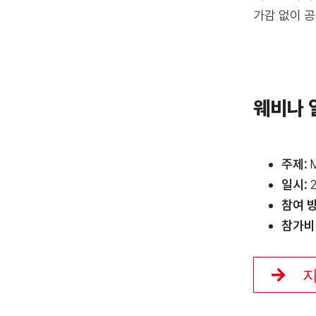
가감 없이 
웨비나 
주제
:
M
일시
:
2
참여 
참가비
지