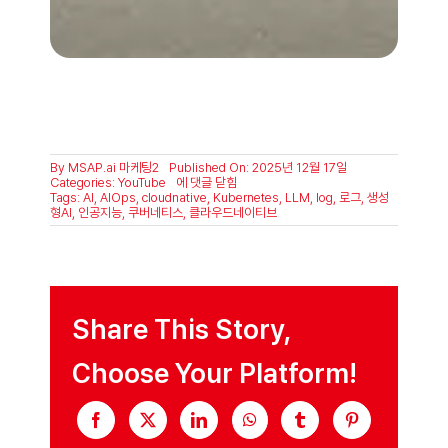
By
MSAP.ai 마케팅2
Published On: 2025년 12월 17일
쿠
Categories:
YouTube
에 댓글 닫힘
버
Tags:
AI
,
AIOps
,
cloudnative
,
Kubernetes
,
LLM
,
log
,
로그
,
생성
네
형AI
,
인공지능
,
쿠버네티스
,
클라우드네이티브
티
스
로
그
분
석,
AI
Share This Story,
로
10
초
Choose Your Platform!
만
에
끝
내
는