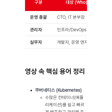
구분
대상 (Who)
운영 총괄
CTO, IT 본부장
장
관리자
인프라/DevOps 팀장
팀
실무자
개발자, 운영 엔지니어
A
영상 속 핵심 용어 정리
쿠버네티스 (Kubernetes)
수많은 컨테이너(애플
리케이션)를 쉽고 빠르
게 배포하고 관리해 주