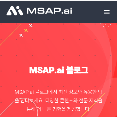
Skip
to
Tog
content
Nav
제품
조달물품
컨설팅
MSAP.ai 블로그
교육
MSAP.ai 블로그에서 최신 정보와 유용한 팁
이벤트 & 세미나
을 만나보세요. 다양한 콘텐츠와 전문 지식을
통해 더 나은 경험을 제공합니다.